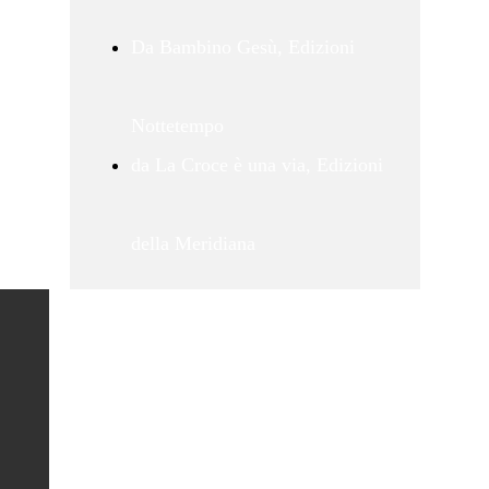
Da Bambino Gesù, Edizioni
Nottetempo
da La Croce è una via, Edizioni
della Meridiana
www.danielemencarelli.it