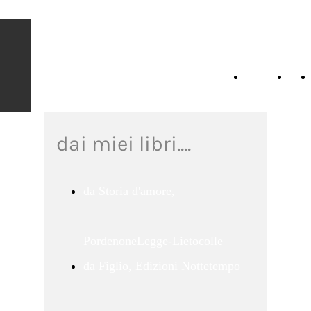
Daniele
Mencarelli
Home
io
Page
dai miei libri....
da Storia d'amore,
PordenoneLegge-Lietocolle
da Figlio, Edizioni Nottetempo